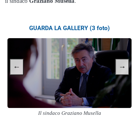
il sindaco
Graziano Musella
.
GUARDA LA GALLERY (3 foto)
←
→
Il sindaco Graziano Musella