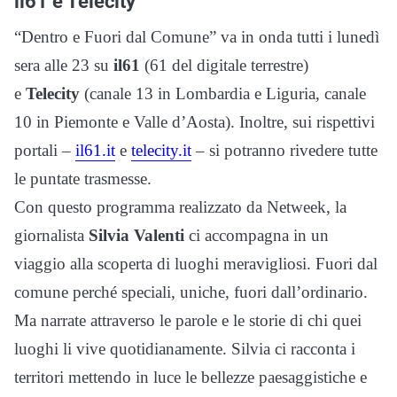
il61 e Telecity
“Dentro e Fuori dal Comune” va in onda tutti i lunedì
sera alle 23 su
il61
(61 del digitale terrestre)
e
Telecity
(canale 13 in Lombardia e Liguria, canale
10 in Piemonte e Valle d’Aosta)
. Inoltre, sui rispettivi
portali –
il61.it
e
telecity.it
– si potranno rivedere tutte
le puntate trasmesse.
Con questo programma realizzato da Netweek, l
a
giornalista
Silvia Valenti
ci accompagna in un
viaggio alla scoperta di luoghi meravigliosi. Fuori dal
comune perché speciali, uniche, fuori dall’ordinario.
Ma narrate attraverso le parole e le storie di chi quei
luoghi li vive quotidianamente. Silvia ci racconta i
territori mettendo in luce le bellezze paesaggistiche e